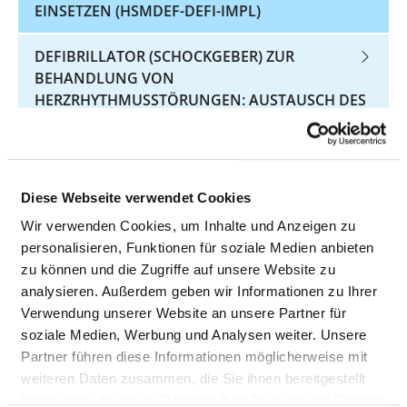
EINSETZEN (HSMDEF-DEFI-IMPL)
DEFIBRILLATOR (SCHOCKGEBER) ZUR
BEHANDLUNG VON
HERZRHYTHMUSSTÖRUNGEN: AUSTAUSCH DES
GEHÄUSES (HSMDEF-DEFI-AGGW)
DEFIBRILLATOR (SCHOCKGEBER) ZUR
BEHANDLUNG VON
Diese Webseite verwendet Cookies
HERZRHYTHMUSSTÖRUNGEN: ERNEUTER
Wir verwenden Cookies, um Inhalte und Anzeigen zu
EINGRIFF, AUSTAUSCH ODER ENTFERNEN DES
personalisieren, Funktionen für soziale Medien anbieten
DEFIBRILLATORS (HSMDEF-DEFI-REV)
zu können und die Zugriffe auf unsere Website zu
analysieren. Außerdem geben wir Informationen zu Ihrer
HALSSCHLAGADER-VERENGUNG:
Verwendung unserer Website an unsere Partner für
WIEDERHERSTELLUNG EINES AUSREICHENDEN
soziale Medien, Werbung und Analysen weiter. Unsere
BLUTFLUSSES DURCH EINEN OPERATIVEN
Partner führen diese Informationen möglicherweise mit
EINGRIFF (KAROTIS)
weiteren Daten zusammen, die Sie ihnen bereitgestellt
haben oder die sie im Rahmen Ihrer Nutzung der Dienste