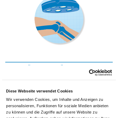
KLINIK FÜR ORTHOPÄDIE, UNFALL-
UND HANDCHIRURGIE
Flemmingstraße 2
Diese Webseite verwendet Cookies
09116 Chemnitz
Wir verwenden Cookies, um Inhalte und Anzeigen zu
personalisieren, Funktionen für soziale Medien anbieten
Tel.:
0371-333-37010
zu können und die Zugriffe auf unsere Website zu
Fax: 0371-333-37019