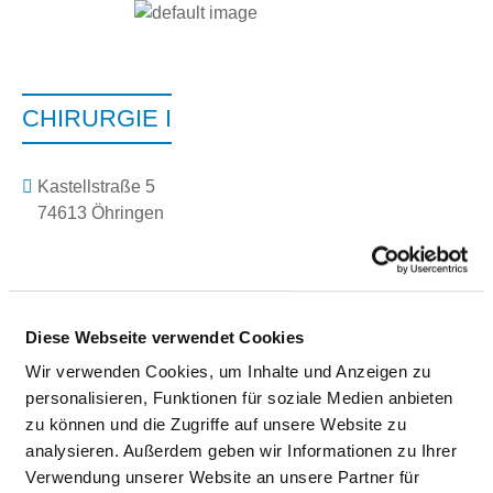
CHIRURGIE I
Kastellstraße 5
74613 Öhringen
Tel.:
07941-692-209
Fax: 07941-692-366
Mail:
ten.suahneknark-reholnehoh@hcireteid.naj
Mit Notfallambulanz
Diese Webseite verwendet Cookies
Anfahrt
Wir verwenden Cookies, um Inhalte und Anzeigen zu
personalisieren, Funktionen für soziale Medien anbieten
zu können und die Zugriffe auf unsere Website zu
Ärztliche Leitung
analysieren. Außerdem geben wir Informationen zu Ihrer
Verwendung unserer Website an unsere Partner für
Jan Dieterich (Chefarzt Orthopädie/Endoprothetik)