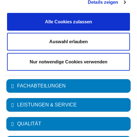
Details zeigen
Ambulante Fallzahl: 1.804
Krankenhausträger: Herz-Kreislauf-Zentrum
Alle Cookies zulassen
Klinikum Hersfeld-Rotenburg GmbH
Art des Trägers: öffentlich
Auswahl erlauben
Akademisches Lehrkrankenhaus
Justus-Liebig-Universität Gießen
Nur notwendige Cookies verwenden
FACHABTEILUNGEN
LEISTUNGEN & SERVICE
QUALITÄT