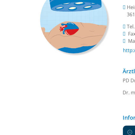
Hei
361
Tel
Fax
Mai
http
Ärzt
PD Dr
Dr. m
Info