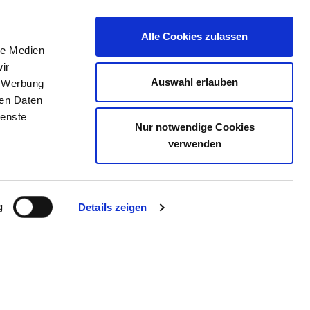
Alle Cookies zulassen
le Medien
TELLENBÖRSE
KONTAKT
IHRE MEINUNG
ir
Auswahl erlauben
, Werbung
ren Daten
ienste
Nur notwendige Cookies
M HERSFELD-ROTENBURG
verwenden
g
Details zeigen