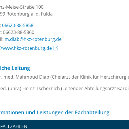
nz-Meise-Straße 100
99 Rotenburg a. d. Fulda
.:
06623-88-5858
: 06623-88-5860
l:
ed.grubnetor-zkh@baid.m
://www.hkz-rotenburg.de
liche Leitung
. med. Mahmoud Diab (Chefarzt der Klinik für Herzchirurgi
ed. (univ.) Heinz Tschernich (Leitender Abteilungsarzt Kard
rmationen und Leistungen der Fachabteilung
FALLZAHLEN