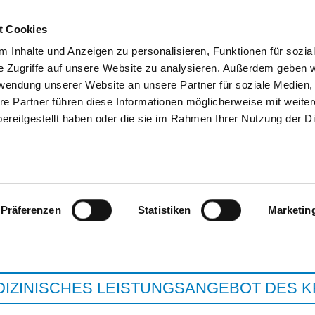
t Cookies
 Inhalte und Anzeigen zu personalisieren, Funktionen für sozia
e Zugriffe auf unsere Website zu analysieren. Außerdem geben w
SUCHEN
TIPPS & HILFE
DAS DKV
ST
rwendung unserer Website an unsere Partner für soziale Medien
re Partner führen diese Informationen möglicherweise mit weite
ereitgestellt haben oder die sie im Rahmen Ihrer Nutzung der D
HERZ-KREISLAUF-ZENTRUM KL
ROTENBURG G
Präferenzen
Statistiken
Marketin
DIZINISCHES LEISTUNGSANGEBOT DES 