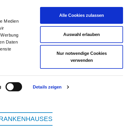
Alle Cookies zulassen
le Medien
ir
ELLENBÖRSE
KONTAKT
IHRE MEINUNG
Auswahl erlauben
, Werbung
ren Daten
ienste
Nur notwendige Cookies
INIKUM HERSFELD-
verwenden
MBH
g
Details zeigen
KRANKENHAUSES