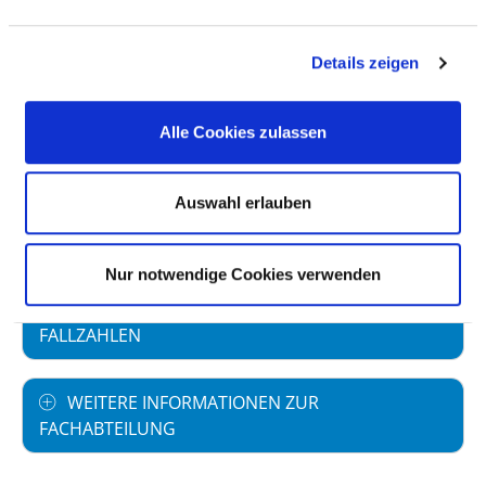
Vollstationäre Fallzahl: 871
Zusätzlich wurden 126 Hybrid-DRG-Fälle
Details zeigen
erbracht: G09N 5 G24M 99 G24N 2 J09N 12
N25N 8
Alle Cookies zulassen
PERSONELLE AUSSTATTUNG
Auswahl erlauben
FACHEXPERTISE UND WEITERBILDUNG
Nur notwendige Cookies verwenden
MEDIZINISCHES LEISTUNGSANGEBOT MIT
FALLZAHLEN
WEITERE INFORMATIONEN ZUR
FACHABTEILUNG