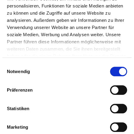
Mail:
ed.tiehdnuseg-soileh@reyem.ztul
personalisieren, Funktionen für soziale Medien anbieten
Mit Notfallambulanz
zu können und die Zugriffe auf unsere Website zu
Anfahrt
analysieren. Außerdem geben wir Informationen zu Ihrer
Verwendung unserer Website an unsere Partner für
https://www.helios-gesundheit.de/kliniken/aue/
soziale Medien, Werbung und Analysen weiter. Unsere
Partner führen diese Informationen möglicherweise mit
weiteren Daten zusammen, die Sie ihnen bereitgestellt
Ärztliche Leitung
haben oder die sie im Rahmen Ihrer Nutzung der Dienste
Dr. med. Lutz Meyer (Chefarzt)
gesammelt haben.
Einwilligungsauswahl
Dr. med. Anke Gündel (ltd. Oberärztin)
Notwendig
Präferenzen
Informationen und Leistungen der
Fachabteilung
Statistiken
FALLZAHLEN
Marketing