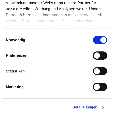
Gerät zur Blutreinigung
Ja
Verwendung unserer Website an unsere Partner für
bei Nierenversagen
soziale Medien, Werbung und Analysen weiter. Unsere
(Dialyse)
Partner führen diese Informationen möglicherweise mit
weiteren Daten zusammen, die Sie ihnen bereitgestellt
Maskenbeatmungsgerät
Ja
haben oder die sie im Rahmen Ihrer Nutzung der Dienste
mit dauerhaft positivem
gesammelt haben.
Einwilligungsauswahl
Beatmungsdruck
Notwendig
Schichtbildverfahren im
Ja
Querschnitt mittels
Präferenzen
Röntgenstrahlen
Hirnstrommessung
Ja
Statistiken
Gerät zur
Ja
Gefäßdarstellung
Marketing
Messplatz zur Messung
keine Ang
feinster elektrischer
erforderlic
Potentiale im
Details zeigen
Nervensystem, die