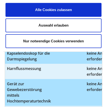
durch eine Anregung
Alle Cookies zulassen
eines der fünf Sinne
hervorgerufen wurden
Auswahl erlauben
Gerät zur
keine Ang
Gewebezerstörung
erforderlic
mittels
Nur notwendige Cookies verwenden
Hochtemperaturtechnik
Kapselendoskop für die
keine Ang
Darmspiegelung
erforderlic
Harnflussmessung
keine Ang
erforderlic
Gerät zur
keine Ang
Gewebezerstörung
erforderlic
mittels
Hochtemperaturtechnik