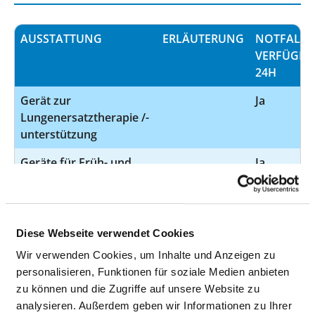
AUSSTATTUNG
ERLÄUTERUNG
NOTFALL­
VERFÜGBA
24H
Gerät zur
Ja
Lungenersatztherapie /-
unterstützung
Geräte für Früh- und
Ja
Neugeborene
(Brutkasten)
Schnittbildverfahren
Ja
Diese Webseite verwendet Cookies
mittels starker
Wir verwenden Cookies, um Inhalte und Anzeigen zu
Magnetfelder und
personalisieren, Funktionen für soziale Medien anbieten
elektro-magnetischer
zu können und die Zugriffe auf unsere Website zu
Wechselfelder
analysieren. Außerdem geben wir Informationen zu Ihrer