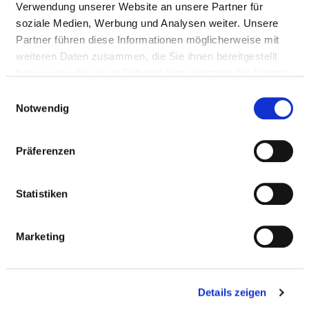
Mail:
ed.rfm-nekinilkskrizeb@analac.sukram
Verwendung unserer Website an unsere Partner für
soziale Medien, Werbung und Analysen weiter. Unsere
Anfahrt
Partner führen diese Informationen möglicherweise mit
weiteren Daten zusammen, die Sie ihnen bereitgestellt
http://www.bezirkskliniken-mfr.de
haben oder die sie im Rahmen Ihrer Nutzung der Dienste
Weitere Standorte
gesammelt haben.
Einwilligungsauswahl
Notwendig
BASIS-INFOS
Präferenzen
Anzahl Betten: 339
Statistiken
Anzahl der Fachabteilungen: 5
Marketing
Vollstationäre Fallzahl: 3.462
Teilstationäre Fallzahl: 185
Ambulante Fallzahl: 100.404
Details zeigen