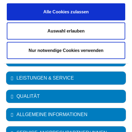
Krankenhausträger: Bezirkskliniken
Alle Cookies zulassen
Mittelfranken, Anstalt des öffentlichen Rechts
(Kommunalunternehmen) des Bezirks
Mittelfranken
Auswahl erlauben
Art des Trägers: öffentlich
Nur notwendige Cookies verwenden
FACHABTEILUNGEN
LEISTUNGEN & SERVICE
QUALITÄT
ALLGEMEINE INFORMATIONEN