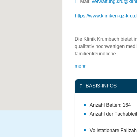
Mail:
ed.urk-zg-nekinilk@
https://www.kliniken-gz-kru.
Die Klinik Krumbach bietet 
qualitativ hochwertigen med
familienfreundliche...
mehr
BASIS-INFOS
Anzahl Betten: 164
Anzahl der Fachabtei
Vollstationäre Fallzah