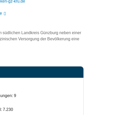
urk.gnutlawrev
de
im südlichen Landkreis Günzburg neben einer 
izinischen Versorgung der Bevölkerung eine 
lungen: 9
l: 7.230