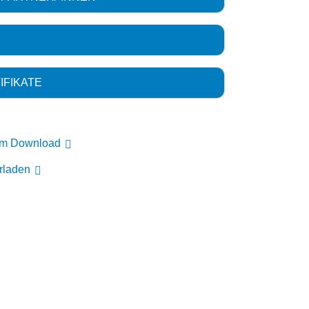
IFIKATE
um Download
erladen