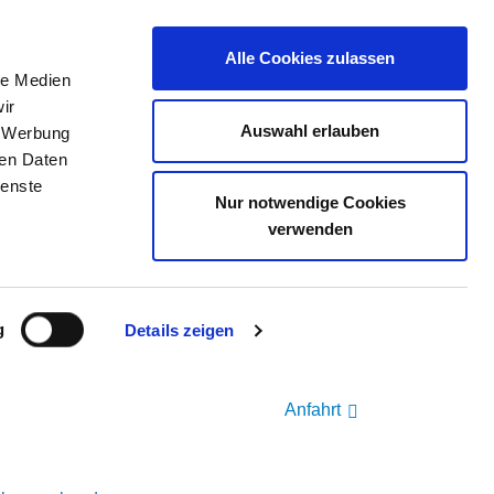
Alle Cookies zulassen
le Medien
ir
ELLENBÖRSE
KONTAKT
IHRE MEINUNG
Auswahl erlauben
, Werbung
ren Daten
ienste
Nur notwendige Cookies
verwenden
g
Details zeigen
Anfahrt