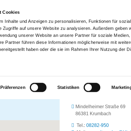
t Cookies
 Inhalte und Anzeigen zu personalisieren, Funktionen für sozia
e Zugriffe auf unsere Website zu analysieren. Außerdem geben w
SUCHEN
TIPPS & HILFE
DAS DKV
ST
rwendung unserer Website an unsere Partner für soziale Medien
re Partner führen diese Informationen möglicherweise mit weite
ereitgestellt haben oder die sie im Rahmen Ihrer Nutzung der D
KREISKLINIK KRUMBACH
Präferenzen
Statistiken
Marketin
Mindelheimer Straße 69
86381 Krumbach
Tel.:
08282-950