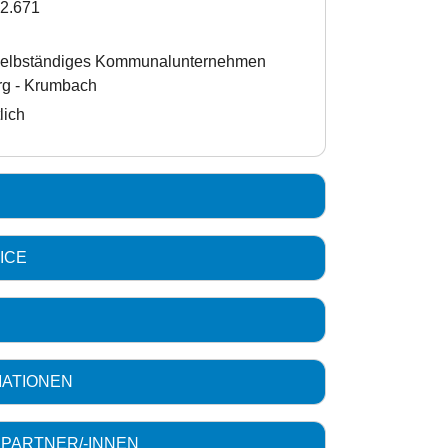
22.671
Selbständiges Kommunalunternehmen
rg - Krumbach
lich
ICE
MATIONEN
PARTNER/-INNEN