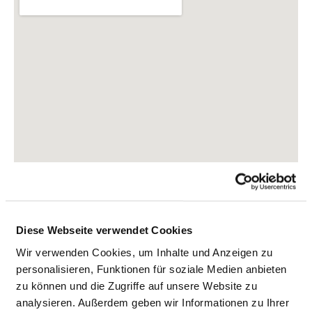
Diese Webseite verwendet Cookies
Friedrich-Ebert-Straße 5
24837 Schleswig
Wir verwenden Cookies, um Inhalte und Anzeigen zu
personalisieren, Funktionen für soziale Medien anbieten
Tel.:
04621-830
zu können und die Zugriffe auf unsere Website zu
Mail:
ed.tiehdnuseg-soileh@lsofni
analysieren. Außerdem geben wir Informationen zu Ihrer