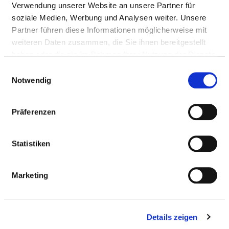
Verwendung unserer Website an unsere Partner für
Anfahrt
soziale Medien, Werbung und Analysen weiter. Unsere
http://www.helios-kliniken.de/klinik/schleswig/fac...
Partner führen diese Informationen möglicherweise mit
weiteren Daten zusammen, die Sie ihnen bereitgestellt
Weitere Standorte
haben oder die sie im Rahmen Ihrer Nutzung der Dienste
gesammelt haben.
Einwilligungsauswahl
Notwendig
BASIS-INFOS
Präferenzen
Anzahl Betten: 128
Anzahl der Fachabteilungen: 1
Statistiken
Vollstationäre Fallzahl: 1.370
Marketing
Teilstationäre Fallzahl: 101
Ambulante Fallzahl: 3.545
Details zeigen
Krankenhausträger: HELIOS Fachklinik