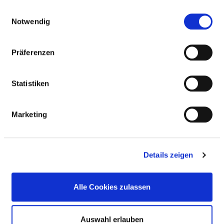
gesammelt haben.
Einwilligungsauswahl
Passend dazu:
Notwendig
Medizinische Leistungen
Medizinisch-pflegerische Leistungen
Präferenzen
SERVICE & AUSSTATTUNG
Statistiken
Marketing
KINDER / JUGENDLICHE
Schule im Krankenhaus
Details zeigen
Alle Cookies zulassen
HILFE & SERVICE
Auswahl erlauben