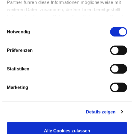
Ergotherapie / Arbeitstherapie
Partner führen diese Informationen möglicherweise mit
weiteren Daten zusammen, die Sie ihnen bereitgestellt
haben oder die sie im Rahmen Ihrer Nutzung der Dienste
Kontinenztraining /
gesammelt haben.
Einwilligungsauswahl
Inkontinenzberatung
Notwendig
Kreativtherapie / Kunsttherapie /
Präferenzen
Theatertherapie / Bibliotherapie
Statistiken
Musiktherapie
Marketing
Naturheilverfahren / Homöopathie /
Phytotherapie
Details zeigen
Physiotherapie / Krankengymnastik als
Einzel- und/oder Gruppentherapie
Alle Cookies zulassen