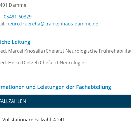
9401 Damme
.:
05491-60329
il:
ed.emmad-suahneknark@ahereurf.oruen
liche Leitung
ed. Marcel Knosalla (Chefarzt Neurologische Frührehabilita
ed. Heiko Dietzel (Chefarzt Neurologie)
rmationen und Leistungen der Fachabteilung
FALLZAHLEN
Vollstationäre Fallzahl: 4.241