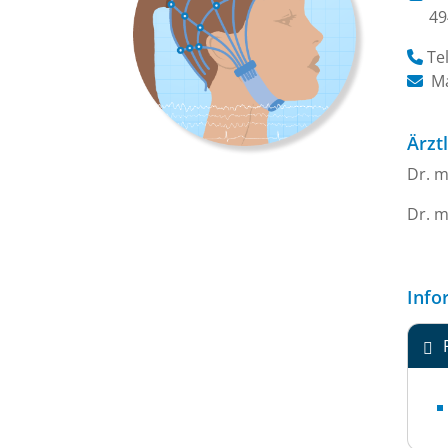
4
Tel
Ma
Ärzt
Dr. m
Dr. m
Info