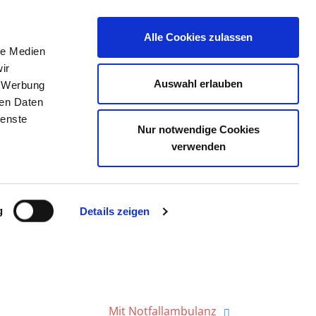
Alle Cookies zulassen
le Medien
TELLENBÖRSE
KONTAKT
IHRE MEINUNG
ir
Auswahl erlauben
, Werbung
ren Daten
ienste
Nur notwendige Cookies
ABETH GGMBH
verwenden
g
Details zeigen
Mit Notfallambulanz