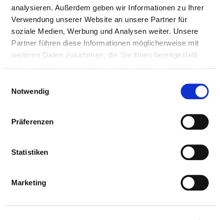
analysieren. Außerdem geben wir Informationen zu Ihrer
Verwendung unserer Website an unsere Partner für
HYGIENEBEAUFTRAGTE/R
soziale Medien, Werbung und Analysen weiter. Unsere
Partner führen diese Informationen möglicherweise mit
weiteren Daten zusammen, die Sie ihnen bereitgestellt
Ein/e Hygienebeauftragte/r wurde nicht
haben oder die sie im Rahmen Ihrer Nutzung der Dienste
eingerichtet
gesammelt haben.
Einwilligungsauswahl
Notwendig
HYGIENEKOMMISSION
Präferenzen
HYGIENEPERSONAL
Statistiken
HYGIENESTANDARD ZVK UND WEITERE
MASSNAHMEN
Marketing
ANTIBIOTIKATHERAPIE UND