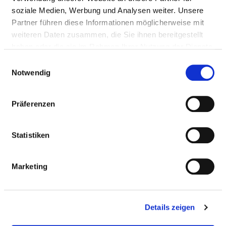
Anfahrt
soziale Medien, Werbung und Analysen weiter. Unsere
Partner führen diese Informationen möglicherweise mit
weiteren Daten zusammen, die Sie ihnen bereitgestellt
Ärztliche Leitung
haben oder die sie im Rahmen Ihrer Nutzung der Dienste
gesammelt haben.
Dr. med. Jutta Albrecht (Chefärztin)
Einwilligungsauswahl
Notwendig
Informationen und Leistungen der
Präferenzen
Fachabteilung
Statistiken
FALLZAHLEN
Marketing
Teilstationäre Fallzahl: 423
Details zeigen
PERSONELLE AUSSTATTUNG