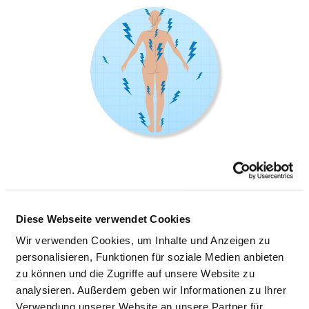
SCHMERZTHERAPIE
Diese Webseite verwendet Cookies
Gustav-Adolf-Str. 8
Wir verwenden Cookies, um Inhalte und Anzeigen zu
97422 Schweinfurt
personalisieren, Funktionen für soziale Medien anbieten
zu können und die Zugriffe auf unsere Website zu
Tel.:
09721-720-6405
analysieren. Außerdem geben wir Informationen zu Ihrer
Mail:
ed.anidlopoel@thcerblaj
Verwendung unserer Website an unsere Partner für