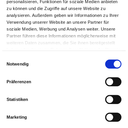
personalisieren, Funktionen für soziale Medien anbieten
Passend dazu:
zu können und die Zugriffe auf unsere Website zu
analysieren. Außerdem geben wir Informationen zu Ihrer
Medizinische Leistungen
Verwendung unserer Website an unsere Partner für
Medizinisch-pflegerische Leistungen
soziale Medien, Werbung und Analysen weiter. Unsere
Partner führen diese Informationen möglicherweise mit
weiteren Daten zusammen, die Sie ihnen bereitgestellt
SERVICE & AUSSTATTUNG
haben oder die sie im Rahmen Ihrer Nutzung der Dienste
gesammelt haben.
Einwilligungsauswahl
Notwendig
BETTEN
Präferenzen
Ein-Bett-Zimmer
Statistiken
Ein-Bett-Zimmer mit eigener Nasszelle
Marketing
Mutter-Kind-Zimmer