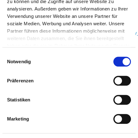
zu können und die Zugriffe auf unsere Website zu
Mail:
ed.suahnessinokaid@nnamtraw.aicirtap
analysieren. Außerdem geben wir Informationen zu Ihrer
Mit Notfallambulanz
Verwendung unserer Website an unsere Partner für
Anfahrt
soziale Medien, Werbung und Analysen weiter. Unsere
Partner führen diese Informationen möglicherweise mit
http://www.diakonissenhaus.de/menu/krankenhaeuser/..
weiteren Daten zusammen, die Sie ihnen bereitgestellt
haben oder die sie im Rahmen Ihrer Nutzung der Dienste
gesammelt haben.
Einwilligungsauswahl
Ärztliche Leitung
Notwendig
Mattias Leupold (Chefarzt der Frauenheilkunde)
Präferenzen
Informationen und Leistungen der
Statistiken
Fachabteilung
FALLZAHLEN
Marketing