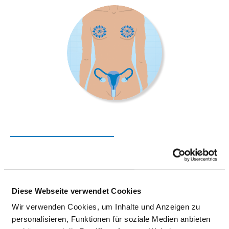
FRAUENHEILKUNDE
Albert-Schweitzer-Straße 40 - 44
14974 Ludwigsfelde
Diese Webseite verwendet Cookies
Wir verwenden Cookies, um Inhalte und Anzeigen zu
Tel.:
03378-828-249
personalisieren, Funktionen für soziale Medien anbieten
Fax: 03378-828-2362