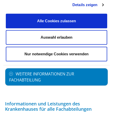
Vollstationäre Fallzahl: 811
Details zeigen
PERSONELLE AUSSTATTUNG
Alle Cookies zulassen
FACHEXPERTISE UND WEITERBILDUNG
Auswahl erlauben
MEDIZINISCHES LEISTUNGSANGEBOT MIT
Nur notwendige Cookies verwenden
FALLZAHLEN
WEITERE INFORMATIONEN ZUR
FACHABTEILUNG
Informationen und Leistungen des
Krankenhauses für alle Fachabteilungen