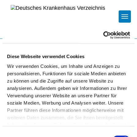
Togg
Startseite der Fachabteilung
Diese Webseite verwendet Cookies
Wir verwenden Cookies, um Inhalte und Anzeigen zu
KLINIKVERBUND ALLGÄU
personalisieren, Funktionen für soziale Medien anbieten
GGMBH - KLINIK MINDELHEIM
zu können und die Zugriffe auf unsere Website zu
analysieren. Außerdem geben wir Informationen zu Ihrer
Verwendung unserer Website an unsere Partner für
soziale Medien, Werbung und Analysen weiter. Unsere
Partner führen diese Informationen möglicherweise mit
weiteren Daten zusammen, die Sie ihnen bereitgestellt
haben oder die sie im Rahmen Ihrer Nutzung der Dienste
gesammelt haben.
Einwilligungsauswahl
Passend dazu: