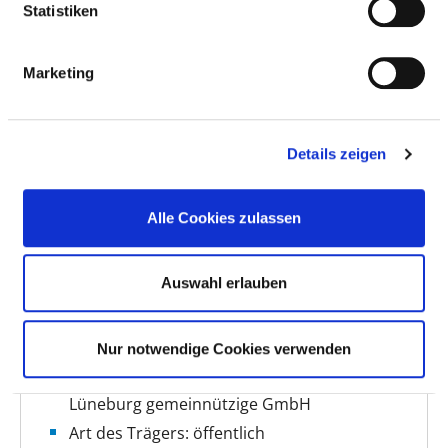
Statistiken
Weitere Standorte
Marketing
BASIS-INFOS
Details zeigen
Anzahl Betten: 372
Anzahl der Fachabteilungen: 2
Alle Cookies zulassen
Vollstationäre Fallzahl: 3.803
Auswahl erlauben
Teilstationäre Fallzahl: 929
Ambulante Fallzahl: 4.960
Nur notwendige Cookies verwenden
Krankenhausträger: Psychiatrische Klinik
Lüneburg gemeinnützige GmbH
Art des Trägers: öffentlich