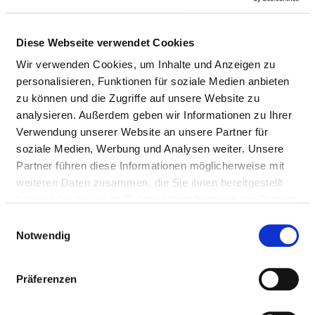
Diese Webseite verwendet Cookies
Wir verwenden Cookies, um Inhalte und Anzeigen zu
personalisieren, Funktionen für soziale Medien anbieten
zu können und die Zugriffe auf unsere Website zu
analysieren. Außerdem geben wir Informationen zu Ihrer
Verwendung unserer Website an unsere Partner für
soziale Medien, Werbung und Analysen weiter. Unsere
Partner führen diese Informationen möglicherweise mit
weiteren Daten zusammen, die Sie ihnen bereitgestellt
Am Wienebütteler Weg 1
haben oder die sie im Rahmen Ihrer Nutzung der Dienste
21339 Lüneburg
gesammelt haben.
Einwilligungsauswahl
Tel.:
04131-60-220
Notwendig
Mail:
ed.grubeneul.kp@ofni
Präferenzen
Anfahrt
https://www.pk.lueneburg.de/