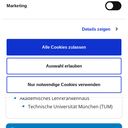
BASIS-INFOS
Marketing
Anzahl Betten: 169
Anzahl der Fachabteilungen: 10
Details zeigen
Vollstationäre Fallzahl: 10.074
Alle Cookies zulassen
Ambulante Fallzahl: 19.993
Auswahl erlauben
Krankenhausträger: Krankenhaus GmbH
Landkreis Weilheim-Schongau
Art des Trägers: öffentlich
Nur notwendige Cookies verwenden
Akademisches Lehrkrankenhaus
Technische Universität München (TUM)