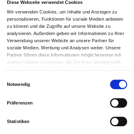
Diese Webseite verwendet Cookies
Wir verwenden Cookies, um Inhalte und Anzeigen zu
personalisieren, Funktionen für soziale Medien anbieten
zu können und die Zugriffe auf unsere Website zu
analysieren. Außerdem geben wir Informationen zu Ihrer
Verwendung unserer Website an unsere Partner für
soziale Medien, Werbung und Analysen weiter. Unsere
Partner führen diese Informationen möglicherweise mit
Johann-Baur-Straße 4
weiteren Daten zusammen, die Sie ihnen bereitgestellt
82362 Weilheim
haben oder die sie im Rahmen Ihrer Nutzung der Dienste
gesammelt haben.
Tel.:
0881-1880
Einwilligungsauswahl
Mail:
ed.sw-hbmg-hk@ofni
Notwendig
Anfahrt
Präferenzen
https://www.meinkrankenhaus2030.de/
Statistiken