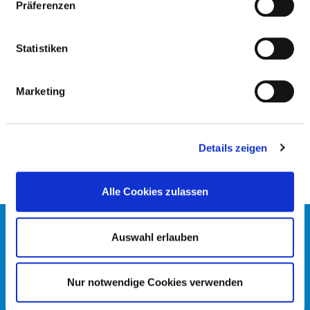
INTERVENTIONELLE
Präferenzen
NEURORADIOLOGIE
Statistiken
PFLEGERISCHE FACHEXPERTISE
Marketing
Intensiv- und Anästhesiepflege (PQ04)
Leitung einer Station / eines Bereiches (PQ05)
Details zeigen
Alle Cookies zulassen
KONTAKT
Auswahl erlauben
IMPRESSUM
DATENSCHUTZ
DKTIG
Nur notwendige Cookies verwenden
© DEUTSCHES KRANKENHAUS VERZEICHNIS 2026