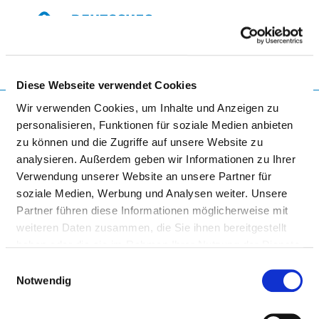
Togg
Diese Webseite verwendet Cookies
Startseite der Fachabteilung
Wir verwenden Cookies, um Inhalte und Anzeigen zu
personalisieren, Funktionen für soziale Medien anbieten
zu können und die Zugriffe auf unsere Website zu
UNIKLINIK RWTH AACHEN -
analysieren. Außerdem geben wir Informationen zu Ihrer
Verwendung unserer Website an unsere Partner für
HAUPTGEBÄUDE
soziale Medien, Werbung und Analysen weiter. Unsere
Partner führen diese Informationen möglicherweise mit
weiteren Daten zusammen, die Sie ihnen bereitgestellt
haben oder die sie im Rahmen Ihrer Nutzung der Dienste
gesammelt haben.
Einwilligungsauswahl
Notwendig
KLINIK FÜR DIAGNOSTISCHE UND