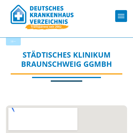
Togg
Zurück zu den Suchergebnissen
STÄDTISCHES KLINIKUM
BRAUNSCHWEIG GGMBH