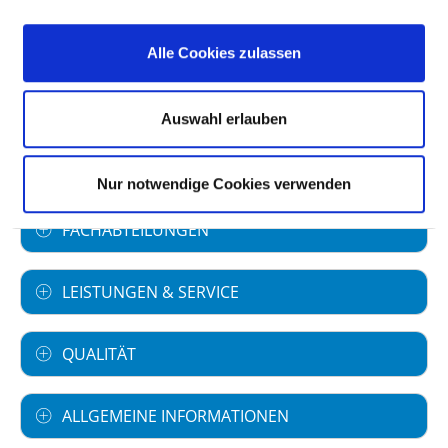
Art des Trägers: öffentlich
Alle Cookies zulassen
Akademisches Lehrkrankenhaus
Akademisches Lehrkrankenhaus der
Auswahl erlauben
Medizinischen Hochschule Hannover
(MHH)
Nur notwendige Cookies verwenden
FACHABTEILUNGEN
LEISTUNGEN & SERVICE
QUALITÄT
ALLGEMEINE INFORMATIONEN