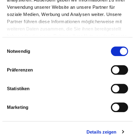
Verwendung unserer Website an unsere Partner für
https://klinikum-braunschweig.de/
soziale Medien, Werbung und Analysen weiter. Unsere
Weitere Standorte
Partner führen diese Informationen möglicherweise mit
weiteren Daten zusammen, die Sie ihnen bereitgestellt
haben oder die sie im Rahmen Ihrer Nutzung der Dienste
gesammelt haben.
Einwilligungsauswahl
BASIS-INFOS
Notwendig
Anzahl Betten: 1.120
Präferenzen
Anzahl der Fachabteilungen: 21
Statistiken
Vollstationäre Fallzahl: 36.354
Teilstationäre Fallzahl: 1.624
Marketing
Ambulante Fallzahl: 115.618
Krankenhausträger: Städtisches Klinikum
Braunschweig gGmbH
Details zeigen