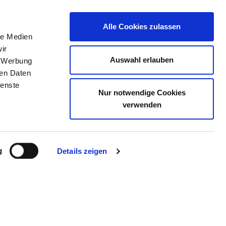
Alle Cookies zulassen
le Medien
TELLENBÖRSE
KONTAKT
IHRE MEINUNG
ir
Auswahl erlauben
, Werbung
ren Daten
ienste
Nur notwendige Cookies
 BALINGEN
verwenden
g
Details zeigen