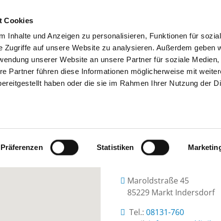
t Cookies
 Inhalte und Anzeigen zu personalisieren, Funktionen für sozia
SUCHEN
TIPPS & HILFE
DAS DKV
S
e Zugriffe auf unsere Website zu analysieren. Außerdem geben w
rwendung unserer Website an unsere Partner für soziale Medien
re Partner führen diese Informationen möglicherweise mit weite
ereitgestellt haben oder die sie im Rahmen Ihrer Nutzung der D
HELIOS AMPER-KLINIK INDERSDORF
Präferenzen
Statistiken
Marketin
Maroldstraße 45
85229 Markt Indersdorf
Tel.:
08131-760