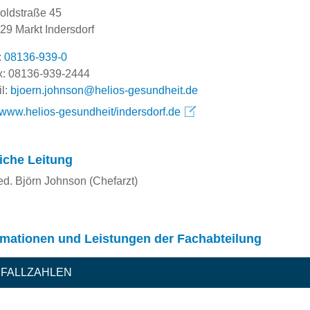
oldstraße 45
29 Markt Indersdorf
:
08136-939-0
: 08136-939-2444
l:
ed.tiehdnuseg-soileh@nosnhoj.nreojb
//www.helios-gesundheit/indersdorf.de
liche Leitung
ed. Björn Johnson (Chefarzt)
rmationen und Leistungen der Fachabteilung
FALLZAHLEN