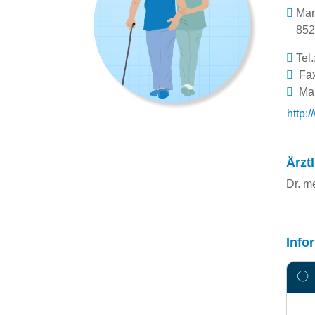
Mar
852
Tel.
Fax
Mai
http:
Ärzt
Dr. m
Info