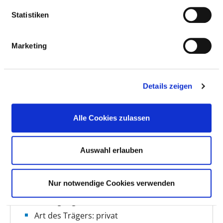
zurückgreifen.

Statistiken
Vor gut einem Jahrhundert entstand...
mehr
Marketing
BASIS-INFOS
Details zeigen
Anzahl Betten: 115
Alle Cookies zulassen
Anzahl der Fachabteilungen: 2
Vollstationäre Fallzahl: 5.975
Auswahl erlauben
Ambulante Fallzahl: 11.237
Nur notwendige Cookies verwenden
Krankenhausträger: St. Vinzenz Klinik-
Beteiligungen GmbH
Art des Trägers: privat