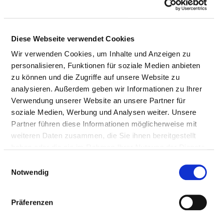
Diese Webseite verwendet Cookies
Wir verwenden Cookies, um Inhalte und Anzeigen zu
personalisieren, Funktionen für soziale Medien anbieten
zu können und die Zugriffe auf unsere Website zu
Kirchenweg 15
analysieren. Außerdem geben wir Informationen zu Ihrer
87459 Pfronten
Verwendung unserer Website an unsere Partner für
soziale Medien, Werbung und Analysen weiter. Unsere
Tel.:
08363-693-300
Partner führen diese Informationen möglicherweise mit
Mail:
ed.kinilk-znezniv@ofni
weiteren Daten zusammen, die Sie ihnen bereitgestellt
haben oder die sie im Rahmen Ihrer Nutzung der Dienste
Anfahrt
gesammelt haben.
Einwilligungsauswahl
https://www.vinzenz-klinik.de/
Notwendig
Präferenzen
Die St. Vinzenz Klinik in Pfronten kann auf eine lange 
Tradition zurückblicken und auf viel Erfahrung 