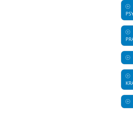
PS
PRA
KR