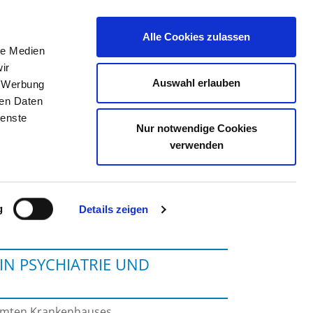
Alle Cookies zulassen
le Medien
TELLENBÖRSE
KONTAKT
IHRE MEINUNG
ir
Auswahl erlauben
, Werbung
ren Daten
ienste
Nur notwendige Cookies
CHWERIN
verwenden
g
Details zeigen
IN PSYCHIATRIE UND
samten Krankenhauses.