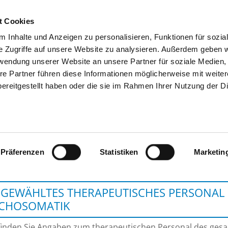
t Cookies
 Inhalte und Anzeigen zu personalisieren, Funktionen für sozia
SUCHEN
TIPPS & HILFE
DAS DKV
S
e Zugriffe auf unsere Website zu analysieren. Außerdem geben w
rwendung unserer Website an unsere Partner für soziale Medien
re Partner führen diese Informationen möglicherweise mit weite
ereitgestellt haben oder die sie im Rahmen Ihrer Nutzung der D
HELIOS KLINIKEN S
Präferenzen
Statistiken
Marketin
GEWÄHLTES THERAPEUTISCHES PERSONAL 
YCHOSOMATIK
finden Sie Angaben zum therapeutischen Personal des ge