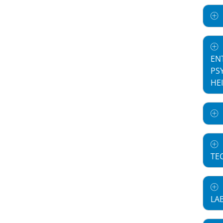
EN
PS
HE
TE
LA