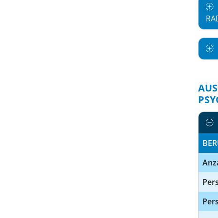
RA
AUS
PSY
BER
Anz
Pers
Pers