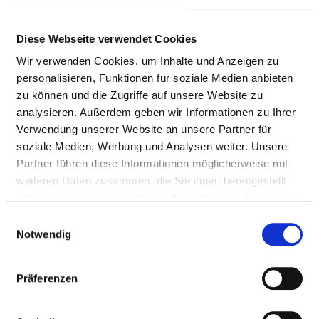
Pflegepersonal
Therapeutisches Personal
Diese Webseite verwendet Cookies
Wir verwenden Cookies, um Inhalte und Anzeigen zu
ÄRZTE UND ÄRZTINNEN
personalisieren, Funktionen für soziale Medien anbieten
zu können und die Zugriffe auf unsere Website zu
Hier finden Sie Angaben zum medizinischen Personal
analysieren. Außerdem geben wir Informationen zu Ihrer
des gesamten Krankenhauses. Informationen zum
Verwendung unserer Website an unsere Partner für
Personal der einzelnen Fachabteilungen finden Sie
soziale Medien, Werbung und Analysen weiter. Unsere
auf den Fachabteilungsseiten.
Partner führen diese Informationen möglicherweise mit
weiteren Daten zusammen, die Sie ihnen bereitgestellt
haben oder die sie im Rahmen Ihrer Nutzung der Dienste
gesammelt haben.
ÄRZTE UND ÄRZTINNEN INSGESAMT (OHNE
Einwilligungsauswahl
BELEGÄRZTE) IN VOLLKRÄFTEN
Notwendig
BERUFSGRUPPE
ANZAHL
ERLÄUTERUNG
Präferenzen
Anzahl (gesamt)
428,13