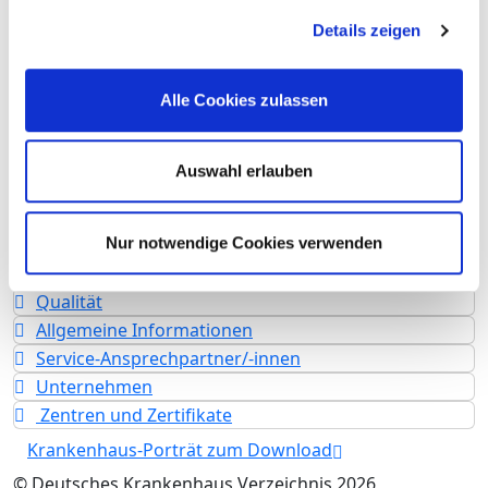
Details zeigen
Krankenhausträger: Kreiskrankenhaus
Weilburg gGmbH
Art des Trägers: öffentlich
Alle Cookies zulassen
Akademisches Lehrkrankenhaus
Justus-Liebig-Universität
Auswahl erlauben
Gießen
Fachabteilungen
Nur notwendige Cookies verwenden
Leistungen & Service
Qualität
Allgemeine Informationen
Service-Ansprechpartner/-innen
Unternehmen
Zentren und Zertifikate
Krankenhaus-Porträt zum Download
© Deutsches Krankenhaus Verzeichnis 2026