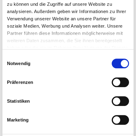
zu können und die Zugriffe auf unsere Website zu
analysieren. Außerdem geben wir Informationen zu Ihrer
Verwendung unserer Website an unsere Partner für
Am Steinbühl 2
soziale Medien, Werbung und Analysen weiter. Unsere
35781 Weilburg
Partner führen diese Informationen möglicherweise mit
weiteren Daten zusammen, die Sie ihnen bereitgestellt
Tel.:
06471-313-0
haben oder die sie im Rahmen Ihrer Nutzung der Dienste
Mail:
ed.grubliew-suahneknark@ofni
gesammelt haben.
Einwilligungsauswahl
Notwendig
Anfahrt
https://www.krankenhaus-weilburg.de
Präferenzen
Basis-Infos
Anzahl Betten: 181
Statistiken
Anzahl der Fachabteilungen: 4
Vollstationäre Fallzahl: 6.207
Marketing
Teilstationäre Fallzahl: 174
Ambulante Fallzahl: 13.232