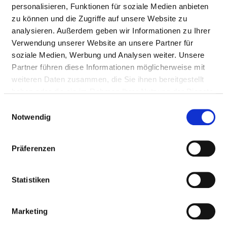
Mail:
ed.kinilk-relre@ofni
personalisieren, Funktionen für soziale Medien anbieten
zu können und die Zugriffe auf unsere Website zu
Anfahrt
analysieren. Außerdem geben wir Informationen zu Ihrer
Verwendung unserer Website an unsere Partner für
https://www.erler-klinik.de
soziale Medien, Werbung und Analysen weiter. Unsere
Partner führen diese Informationen möglicherweise mit
weiteren Daten zusammen, die Sie ihnen bereitgestellt
BASIS-INFOS
haben oder die sie im Rahmen Ihrer Nutzung der Dienste
gesammelt haben.
Einwilligungsauswahl
Notwendig
Anzahl Betten: 220
Anzahl der Fachabteilungen: 9
Präferenzen
Vollstationäre Fallzahl: 10.442
Ambulante Fallzahl: 55.528
Statistiken
Krankenhausträger: Dr. Fritz Erler Stiftung
Marketing
Art des Trägers: