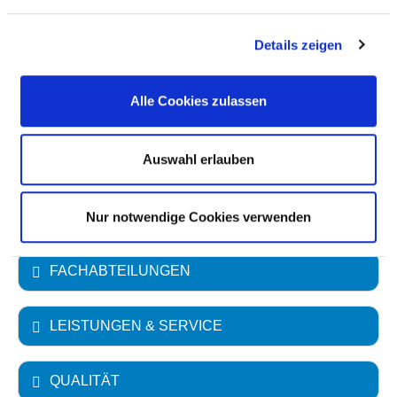
Sonstige Angaben: Rechtsfähige Stiftung des
bürgerlichen Rechts
Details zeigen
Akademisches Lehrkrankenhaus
Alle Cookies zulassen
Paracelsus Medizinische Privatuniversität
FOM Hochschule für Oekonomie &
Management gemeinnützige Gesellschaft
Auswahl erlauben
mbH
Essen
Nur notwendige Cookies verwenden
FACHABTEILUNGEN
LEISTUNGEN & SERVICE
QUALITÄT