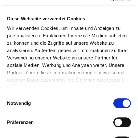
Ärzte & Ärztinnen
Diese Webseite verwendet Cookies
PFLEGEPERSONAL
Wir verwenden Cookies, um Inhalte und Anzeigen zu
Personelle Ausstattung der Fachabteilung mit
personalisieren, Funktionen für soziale Medien anbieten
Pflegepersonal. Mitarbeitende, die nicht eindeutig
zu können und die Zugriffe auf unsere Website zu
einer Fachabteilung zugeordnet werden können,
analysieren. Außerdem geben wir Informationen zu Ihrer
werden übergreifend für das Krankenhaus erfasst.
Verwendung unserer Website an unsere Partner für
soziale Medien, Werbung und Analysen weiter. Unsere
Partner führen diese Informationen möglicherweise mit
weiteren Daten zusammen, die Sie ihnen bereitgestellt
GESUNDHEITS- UND KRANKENPFLEGER UND
haben oder die sie im Rahmen Ihrer Nutzung der Dienste
GESUNDHEITS- UND KRANKENPFLEGERINNEN
gesammelt haben.
Einwilligungsauswahl
Notwendig
Mit Fachabteilungszuordnung
BERUFSGRUPPE
ANZAHL
ERLÄUTERUNG
Präferenzen
Anzahl (gesamt)
26,33