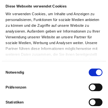
Mit Notfallambulanz
Diese Webseite verwendet Cookies
Anfahrt
Wir verwenden Cookies, um Inhalte und Anzeigen zu
http://www.krankenhaus-pruem.de
personalisieren, Funktionen für soziale Medien anbieten
zu können und die Zugriffe auf unsere Website zu
analysieren. Außerdem geben wir Informationen zu Ihrer
Ärztliche Leitung
Verwendung unserer Website an unsere Partner für
Dr. Thomas Beyer (Chefarzt der Allgemein-
soziale Medien, Werbung und Analysen weiter. Unsere
Orthopädie und Unfallchirurgie)
Partner führen diese Informationen möglicherweise mit
weiteren Daten zusammen, die Sie ihnen bereitgestellt
Peter Michael Maria Marek (Chefarzt der
haben oder die sie im Rahmen Ihrer Nutzung der Dienste
Viszeralchirurgie ab 01.02.2022)
gesammelt haben.
Einwilligungsauswahl
Notwendig
Informationen und Leistungen der
Präferenzen
Fachabteilung
FALLZAHLEN
Statistiken