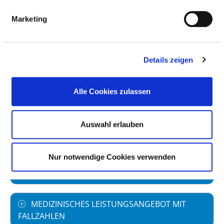
Vollstationäre Fallzahl: 1.964
Marketing
Es wurden insgesamt 108 Hybrid DRG
erbracht: Leistung Leistungsbezeichnung
Anzahl G09N Hybrid-DRG der DRG G09Z 10
Details zeigen
G24M Hybrid-DRG der DRG G24C 71 G24N
Hybrid-DRG der DRG G24B 9 I20M Hybrid-DRG
der DRG I20F 8 J09N Hybrid-DRG der DRG J09B
Alle Cookies zulassen
10
Auswahl erlauben
PERSONELLE AUSSTATTUNG
Nur notwendige Cookies verwenden
FACHEXPERTISE UND WEITERBILDUNG
MEDIZINISCHES LEISTUNGSANGEBOT MIT
FALLZAHLEN