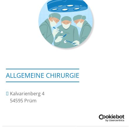
ALLGEMEINE CHIRURGIE
Kalvarienberg 4
54595 Prüm
Tel.:
06551-15-131
Fax: 06551-15-213
Mail:
ed.eppurg-gj@reyeb.samoht