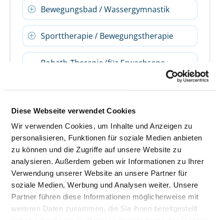
Bewegungsbad / Wassergymnastik
Sporttherapie / Bewegungstherapie
Bobath-Therapie (für Erwachsene
und/oder Kinder)
Spezielles Leistungsangebot für
Diese Webseite verwendet Cookies
Diabetiker und Diabetikerinnen
Wir verwenden Cookies, um Inhalte und Anzeigen zu
personalisieren, Funktionen für soziale Medien anbieten
Ergotherapie / Arbeitstherapie
zu können und die Zugriffe auf unsere Website zu
analysieren. Außerdem geben wir Informationen zu Ihrer
Fußreflexzonenmassage
Verwendung unserer Website an unsere Partner für
soziale Medien, Werbung und Analysen weiter. Unsere
Kinästhetik
Partner führen diese Informationen möglicherweise mit
weiteren Daten zusammen, die Sie ihnen bereitgestellt
Kontinenztraining /