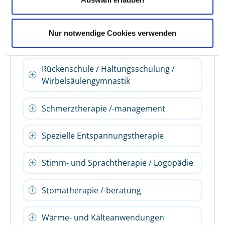
Einzel- und/oder Gruppentherapie
Präventive Leistungsangebote /
Nur notwendige Cookies verwenden
Präventionskurse
Rückenschule / Haltungsschulung /
Wirbelsäulengymnastik
Schmerztherapie /-management
Spezielle Entspannungstherapie
Stimm- und Sprachtherapie / Logopädie
Stomatherapie /-beratung
Wärme- und Kälteanwendungen