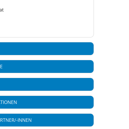
at
CE
ATIONEN
RTNER/-INNEN