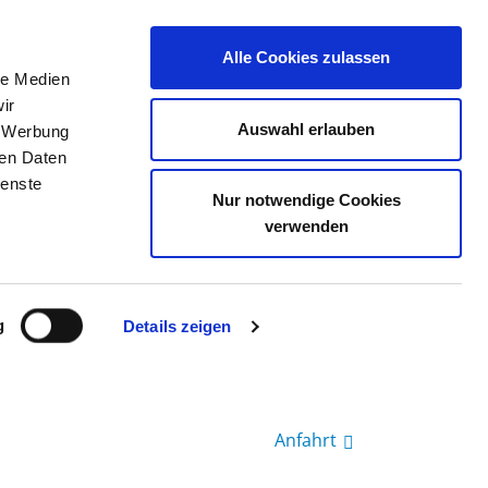
Alle Cookies zulassen
le Medien
TELLENBÖRSE
KONTAKT
IHRE MEINUNG
ir
Auswahl erlauben
, Werbung
ren Daten
ienste
ND JUGENDPSYCHIATRIE,
Nur notwendige Cookies
IE
verwenden
g
Details zeigen
Anfahrt