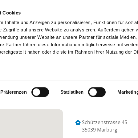
t Cookies
 Inhalte und Anzeigen zu personalisieren, Funktionen für sozia
SUCHEN
TIPPS & HILFE
DAS DKV
S
e Zugriffe auf unsere Website zu analysieren. Außerdem geben w
rwendung unserer Website an unsere Partner für soziale Medien
re Partner führen diese Informationen möglicherweise mit weite
ereitgestellt haben oder die sie im Rahmen Ihrer Nutzung der D
 MARBURG - KLINIK FÜR KINDER- U
SYCHOSOMATIK UND PSYCHOTHERAP
Präferenzen
Statistiken
Marketin
Schützenstrasse 45
35039 Marburg