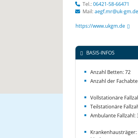
Tel.:
06421-58-66471
Mail:
ed.mg-ku@rm.fge
https://www.ukgm.de
BASIS-INFOS
Anzahl Betten: 72
Anzahl der Fachabte
Vollstationäre Fallza
Teilstationäre Fallzah
Ambulante Fallzahl: 
Krankenhausträger: 