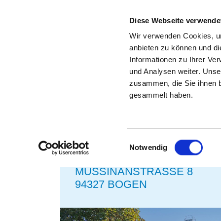
Diese Webseite verwende
Wir verwenden Cookies, um
anbieten zu können und di
Informationen zu Ihrer Ve
und Analysen weiter. Unse
STELLENBÖRSE FÜR K
zusammen, die Sie ihnen b
gesammelt haben.
ZURÜCK ZU DEN SUCHERGEBNISSEN
Einwilligungsauswahl
Notwendig
KLINIK BOGEN
MUSSINANSTRASSE 8
94327 BOGEN