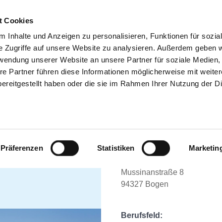
t Cookies
 Inhalte und Anzeigen zu personalisieren, Funktionen für sozia
SUCHEN
TIPPS & HILFE
DAS DKV
ST
e Zugriffe auf unsere Website zu analysieren. Außerdem geben w
rwendung unserer Website an unsere Partner für soziale Medien
re Partner führen diese Informationen möglicherweise mit weite
RANKENHÄUSER
ereitgestellt haben oder die sie im Rahmen Ihrer Nutzung der D
MEDIZINISCHE(R) 
LABORATORIUMSANAL
Präferenzen
Statistiken
Marketin
DIENSTMODELLEN* (
Mussinanstraße 8
94327 Bogen
Berufsfeld: