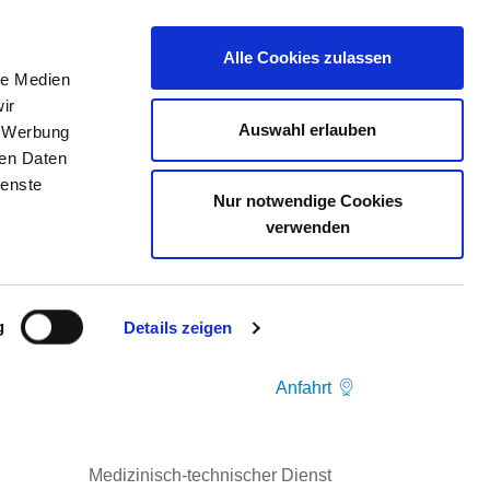
Alle Cookies zulassen
le Medien
ELLENBÖRSE
KONTAKT
IHRE MEINUNG
ir
Auswahl erlauben
, Werbung
ren Daten
ienste
Nur notwendige Cookies
verwenden
TECHNOLOGE/ TECHNOLOGIN FÜR
YTIK MIT INDIVIDUELLEN
g
Details zeigen
M/W/D) (MTL; FRÜHER MTLA)
Anfahrt
Medizinisch-technischer Dienst