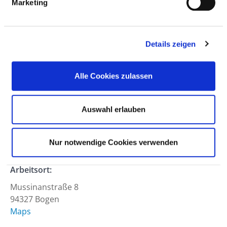
Marketing
Anfahrt
Berufsfeld:
Details zeigen
Ärztlicher Dienst
Hierarchiestufe:
Alle Cookies zulassen
Sonstige
Abteilung:
Auswahl erlauben
Arbeitszeit:
Voll- oder Teilzeit
Arbeitsbeginn:
Nur notwendige Cookies verwenden
ab sofort
Arbeitsort:
Mussinanstraße 8
94327 Bogen
Maps