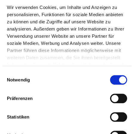
Wir verwenden Cookies, um Inhalte und Anzeigen zu
personalisieren, Funktionen für soziale Medien anbieten
zu können und die Zugriffe auf unsere Website zu
analysieren. Außerdem geben wir Informationen zu Ihrer
Verwendung unserer Website an unsere Partner für
soziale Medien, Werbung und Analysen weiter. Unsere
Partner führen diese Informationen möglicherweise mit
weiteren Daten zusammen, die Sie ihnen bereitgestellt
haben oder die sie im Rahmen Ihrer Nutzung der Dienste
gesammelt haben.
Karte vergrößern
Einwilligungsauswahl
Notwendig
Präferenzen
FACHARZT (M/W/D) MIT
ZUSATZBEZEICHNUNG GERIATRIE
Mussinanstraße 8
Statistiken
94327 Bogen