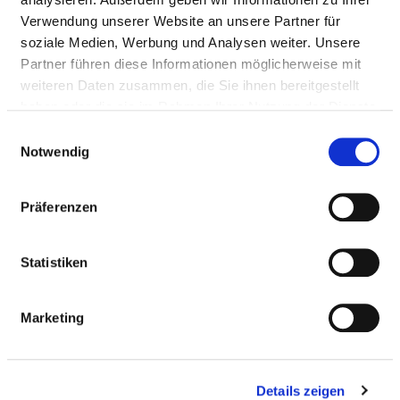
ENTSPANNUNGSTHERAPEUT UND
Verwendung unserer Website an unsere Partner für
ENTSPANNUNGSTHERAPEUTIN /
soziale Medien, Werbung und Analysen weiter. Unsere
ENTSPANNUNGSTRAINER UND
Partner führen diese Informationen möglicherweise mit
ENTSPANNUNGSTRAINERIN (MIT
weiteren Daten zusammen, die Sie ihnen bereitgestellt
PSYCHOLOGISCHER, THERAPEUTISCHER UND
haben oder die sie im Rahmen Ihrer Nutzung der Dienste
PÄDAGOGISCHER VORBILDUNG) /
gesammelt haben.
Einwilligungsauswahl
HEILEURHYTHMIELEHRER UND HEILEURHYTHMI
Notwendig
ERGOTHERAPEUT UND ERGOTHERAPEUTIN
Präferenzen
ERZIEHER UND ERZIEHERIN
Statistiken
LOGOPÄDE UND LOGOPÄDIN / KLINISCHER
Marketing
LINGUIST UND KLINISCHE LINGUISTIN /
SPRECHWISSENSCHAFTLER UND
SPRECHWISSENSCHAFTLERIN / PHONETIKER UND
PHONETIKERIN
Details zeigen