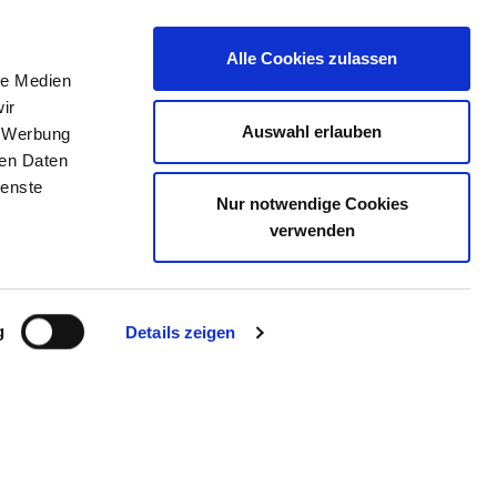
Alle Cookies zulassen
le Medien
TELLENBÖRSE
KONTAKT
IHRE MEINUNG
ir
Auswahl erlauben
, Werbung
ren Daten
ienste
Nur notwendige Cookies
HE KINDERKLINIK
verwenden
g
Details zeigen