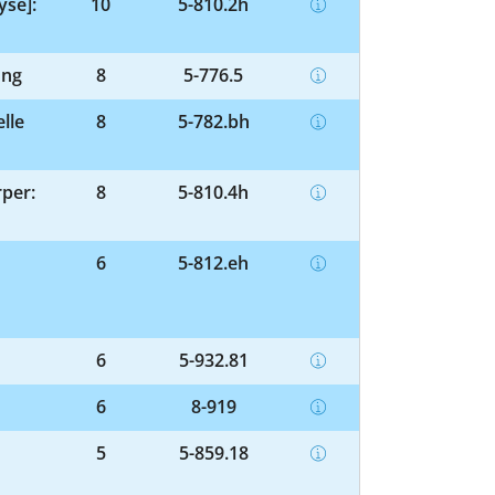
yse]:
10
5-810.2h
ung
8
5-776.5
lle
8
5-782.bh
per:
8
5-810.4h
6
5-812.eh
6
5-932.81
6
8-919
5
5-859.18