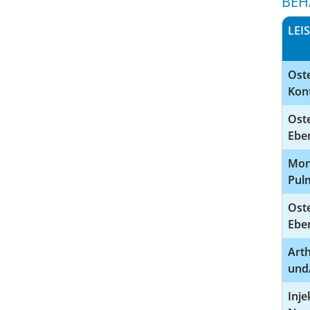
BEH
LEI
Oste
Kon
Oste
Eben
Mon
Pul
Oste
Eben
Art
und
Inj