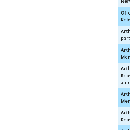
Ner
Offe
Kni
Arth
part
Art
Men
Art
Knie
aut
Art
Meni
Art
Kni