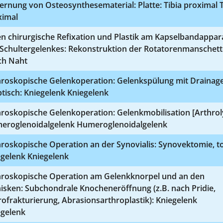
ernung von Osteosynthesematerial: Platte: Tibia proximal T
ximal
n chirurgische Refixation und Plastik am Kapselbandappar
 Schultergelenkes: Rekonstruktion der Rotatorenmanschett
ch Naht
hroskopische Gelenkoperation: Gelenkspülung mit Drainage
tisch: Kniegelenk Kniegelenk
roskopische Gelenkoperation: Gelenkmobilisation [Arthrol
eroglenoidalgelenk Humeroglenoidalgelenk
roskopische Operation an der Synovialis: Synovektomie, to
egelenk Kniegelenk
hroskopische Operation am Gelenkknorpel und an den
isken: Subchondrale Knocheneröffnung (z.B. nach Pridie,
ofrakturierung, Abrasionsarthroplastik): Kniegelenk
egelenk