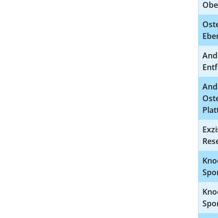
Obe
Oste
Eben
And
Ent
And
Ost
Pla
Exz
Rese
Knoc
Spo
Knoc
Spon