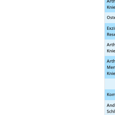
Arth
Kni
Ost
Exz
Rese
Arth
Kni
Art
Meni
Kni
Kom
And
Schl