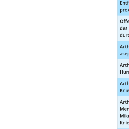
Entf
pro
Offe
des
dur
Art
asep
Arth
Hum
Arth
Kni
Art
Men
Mikr
Kni