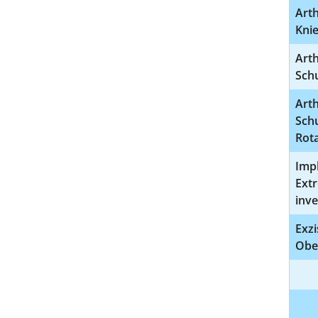
Art
Knie
Art
Sch
Art
Schu
Rot
Imp
Extr
inve
Exzi
Obe