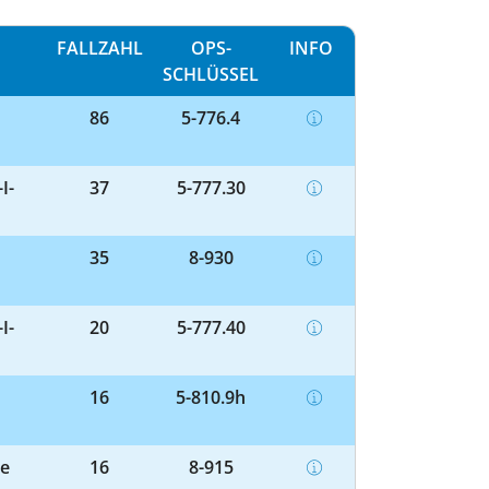
FALLZAHL
OPS-
INFO
SCHLÜSSEL
86
5-776.4
I-
37
5-777.30
35
8-930
I-
20
5-777.40
16
5-810.9h
re
16
8-915