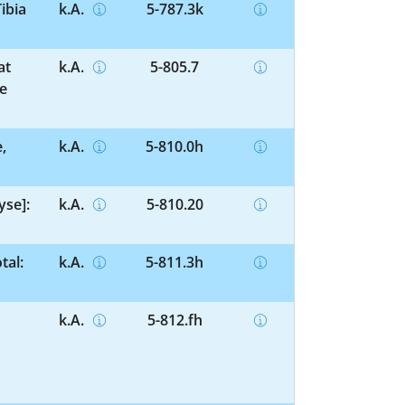
ibia
k.A.
5-787.3k
at
k.A.
5-805.7
e
,
k.A.
5-810.0h
yse]:
k.A.
5-810.20
tal:
k.A.
5-811.3h
k.A.
5-812.fh