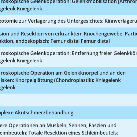
roskopische Gelenkoperation: Gelenkmobilisation [Arthrol
egelenk Kniegelenk
eotomie zur Verlagerung des Untergesichtes: Kinnverlager
ision und Resektion von erkranktem Knochengewebe: Partie
ktion, endoskopisch: Femur distal Femur distal
roskopische Gelenkoperation: Entfernung freier Gelenkkör
egelenk Kniegelenk
hroskopische Operation am Gelenkknorpel und an den
sken: Knorpelglättung (Chondroplastik): Kniegelenk
egelenk
plexe Akutschmerzbehandlung
ere Operationen an Muskeln, Sehnen, Faszien und
eimbeuteln: Totale Resektion eines Schleimbeutels: