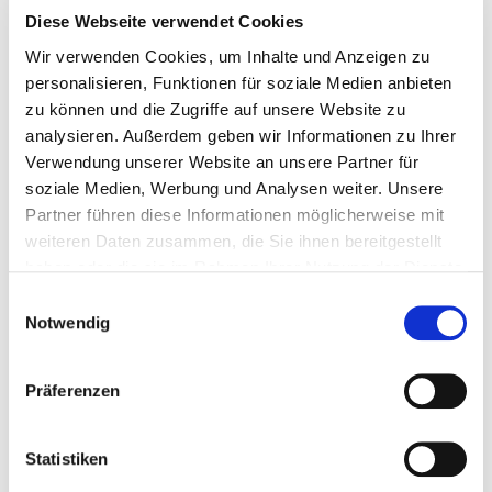
Angehörigenberatung, -betreuung
VC00
Diese Webseite verwendet Cookies
Wir verwenden Cookies, um Inhalte und Anzeigen zu
spezielles pflegerisches Leistungsangebot
VC00
personalisieren, Funktionen für soziale Medien anbieten
Klangschalentherapie
VC00
zu können und die Zugriffe auf unsere Website zu
analysieren. Außerdem geben wir Informationen zu Ihrer
Kinder- und Jugendpsychiatrische
VC00
Verwendung unserer Website an unsere Partner für
Betreuung
soziale Medien, Werbung und Analysen weiter. Unsere
Kreativtherapie/ Kunsttherapie/
VC00
Partner führen diese Informationen möglicherweise mit
weiteren Daten zusammen, die Sie ihnen bereitgestellt
Psychologische/ Psychotherapeutische
VC00
haben oder die sie im Rahmen Ihrer Nutzung der Dienste
Betreuung und Begleitung
gesammelt haben.
Einwilligungsauswahl
Redressionstherapie
VC00
Notwendig
Musiktherapie
VC00
Präferenzen
Interdisziplinäre Tumornachsorge
VH20
Spezialsprechstunde - HNO
VH23
Statistiken
Diagnostik und Therapie von
VI09