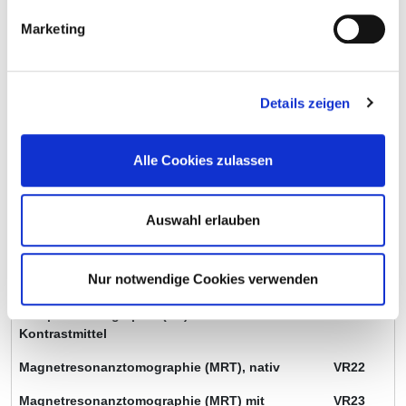
hämatologischen Erkrankungen
Marketing
Palliativmedizin
VI38
Diagnostik und Therapie von onkologischen
VK10
Erkrankungen bei Kindern und
Details zeigen
Jugendlichen
Diagnostik und Therapie von (angeborenen)
VK11
Alle Cookies zulassen
hämatologischen Erkrankungen bei Kindern
und Jugendlichen
Psychoonkologie
VP14
Auswahl erlauben
Native Sonographie
VR02
Nur notwendige Cookies verwenden
Computertomographie (CT), nativ
VR10
Computertomographie (CT) mit
VR11
Kontrastmittel
Magnetresonanztomographie (MRT), nativ
VR22
Magnetresonanztomographie (MRT) mit
VR23