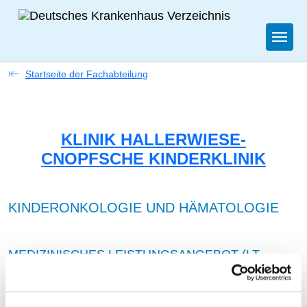
Togg
Startseite der Fachabteilung
KLINIK HALLERWIESE-
CNOPFSCHE KINDERKLINIK
KINDERONKOLOGIE UND HÄMATOLOGIE
MEDIZINISCHES LEISTUNGSANGEBOT (LT.
AUSWAHLLISTE)
BEZEICHNUNG
SCHLÜSSEL