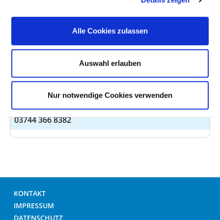
Post-Covid-Ambulanz
Telefon
03744-366 -4804 oder 4803
Alle Cookies zulassen
E-Mail
ed.neshcas.sms.orhks@eneshca
Website
Auswahl erlauben
http://www.skh-rodewisch.de
SCHWERPUNKTE UND ERGÄNZENDE ANGABEN
Nur notwendige Cookies verwenden
Long-Covid Ambulanz Anmeldungen Sekretariat Neuro
03744 366 8382
KONTAKT
IMPRESSUM
DATENSCHUTZ