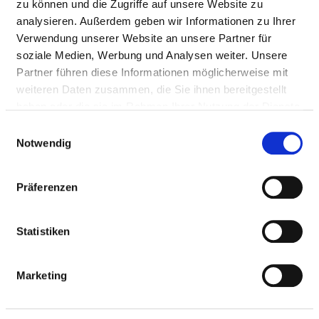
zu können und die Zugriffe auf unsere Website zu
analysieren. Außerdem geben wir Informationen zu Ihrer
Medizinisch-pflegerische Leistungen
Verwendung unserer Website an unsere Partner für
Service & Ausstattung
soziale Medien, Werbung und Analysen weiter. Unsere
Partner führen diese Informationen möglicherweise mit
weiteren Daten zusammen, die Sie ihnen bereitgestellt
MEDIZINISCHES
haben oder die sie im Rahmen Ihrer Nutzung der Dienste
LEISTUNGSANGEBOT DES
gesammelt haben.
Einwilligungsauswahl
KRANKENHAUSES
Notwendig
Welche Krankheiten werden in diesem Krankenhaus
Präferenzen
behandelt? Welche Behandlungsmethoden bietet dieses
Krankenhaus an?
Statistiken
Suchen Sie Krankheiten und Behandlungen, die in
diesem Krankenhaus behandelt oder durchgeführt
werden, per Volltext-Suche.
Marketing