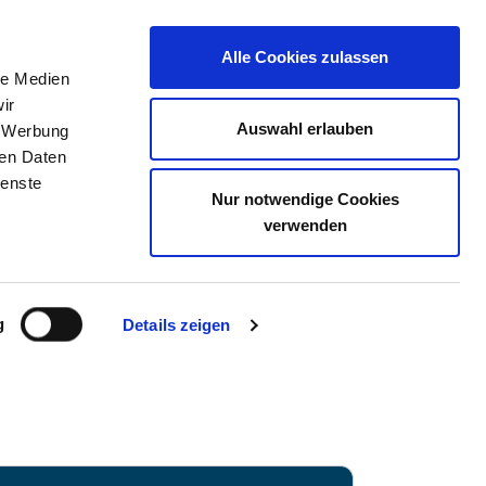
Alle Cookies zulassen
le Medien
TELLENBÖRSE
KONTAKT
IHRE MEINUNG
ir
Auswahl erlauben
, Werbung
ren Daten
ienste
Nur notwendige Cookies
RKENWERDER
verwenden
g
Details zeigen