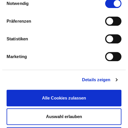
FALLZAHLEN
Notwendig
Teilstationäre Fallzahl: 315
Präferenzen
Statistiken
PERSONELLE AUSSTATTUNG
Marketing
FACHEXPERTISE UND WEITERBILDUNG
MEDIZINISCHES LEISTUNGSANGEBOT MIT
Details zeigen
FALLZAHLEN
Alle Cookies zulassen
WEITERE INFORMATIONEN ZUR
FACHABTEILUNG
Auswahl erlauben