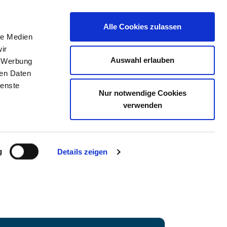
Alle Cookies zulassen
le Medien
TELLENBÖRSE
KONTAKT
IHRE MEINUNG
ir
Auswahl erlauben
, Werbung
ren Daten
ienste
Nur notwendige Cookies
LINIK KIELER FENSTER
verwenden
g
Details zeigen