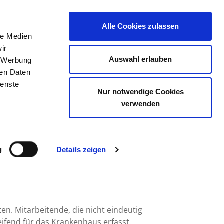
Alle Cookies zulassen
le Medien
TELLENBÖRSE
KONTAKT
IHRE MEINUNG
ir
Auswahl erlauben
, Werbung
ren Daten
ienste
Nur notwendige Cookies
 AG - WEIDEN
verwenden
g
Details zeigen
en. Mitarbeitende, die nicht eindeutig
fend für das Krankenhaus erfasst.