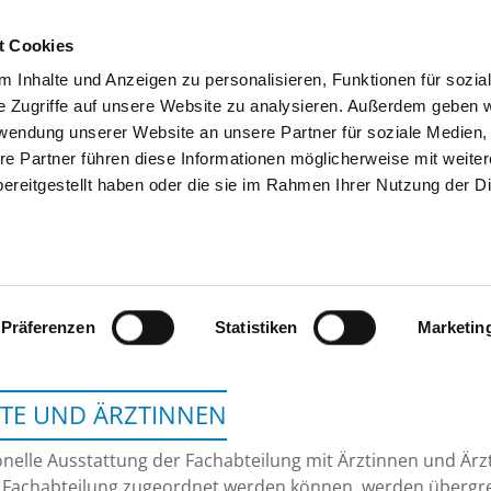
t Cookies
 Inhalte und Anzeigen zu personalisieren, Funktionen für sozia
SUCHEN
TIPPS & HILFE
DAS DKV
S
e Zugriffe auf unsere Website zu analysieren. Außerdem geben w
rwendung unserer Website an unsere Partner für soziale Medien
re Partner führen diese Informationen möglicherweise mit weite
ereitgestellt haben oder die sie im Rahmen Ihrer Nutzung der D
KLINIKEN NORDOBERPFALZ
Präferenzen
Statistiken
Marketin
TE UND ÄRZTINNEN
nelle Ausstattung der Fachabteilung mit Ärztinnen und Ärzt
 Fachabteilung zugeordnet werden können, werden übergrei