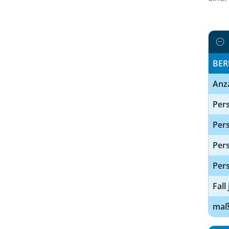
BER
Anz
Pers
Pers
Per
Pers
Fall
maßg