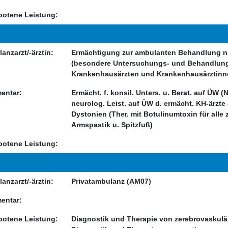
otene Leistung:
anzarzt/-ärztin:
Ermächtigung zur ambulanten Behandlung nac
(besondere Untersuchungs- und Behandlun
Krankenhausärzten und Krankenhausärztinn
entar:
Ermächt. f. konsil. Unters. u. Berat. auf ÜW (
neurolog. Leist. auf ÜW d. ermächt. KH-ärzt
Dystonien (Ther. mit Botulinumtoxin für alle
Armspastik u. Spitzfuß)
otene Leistung:
anzarzt/-ärztin:
Privatambulanz (AM07)
entar:
otene Leistung:
Diagnostik und Therapie von zerebrovaskul