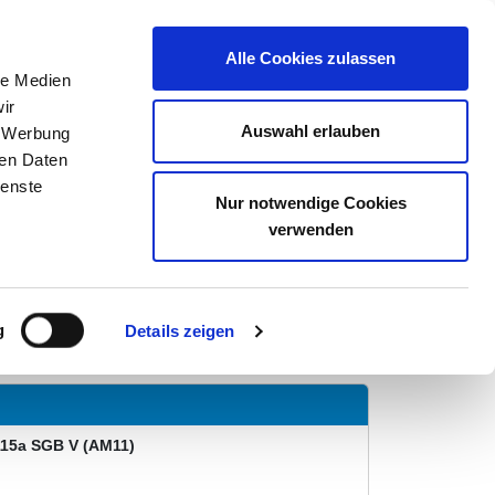
E
KONTAKT
Alle Cookies zulassen
le Medien
ir
Auswahl erlauben
, Werbung
ren Daten
ienste
 AG - WEIDEN
Nur notwendige Cookies
verwenden
E UNIT
g
Details zeigen
115a SGB V (AM11)