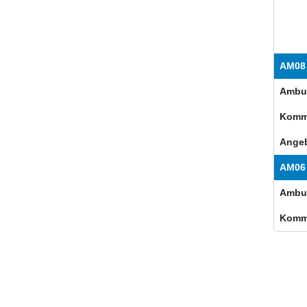
AM08
Ambul
Komm
Angeb
AM06
Ambul
Komm