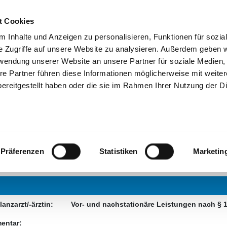
SUCHEN
TIPPS & HILFE
DAS DKV
STELLENBÖRS
t Cookies
 Inhalte und Anzeigen zu personalisieren, Funktionen für sozia
e Zugriffe auf unsere Website zu analysieren. Außerdem geben w
rwendung unserer Website an unsere Partner für soziale Medien
re Partner führen diese Informationen möglicherweise mit weite
HRE MEINUNG
ereitgestellt haben oder die sie im Rahmen Ihrer Nutzung der D
KLINIKEN NORDOBERPFALZ
OLOGISCHE KLINIK, ÜBERREGIONALE STROK
Präferenzen
Statistiken
Marketin
LANTE BEHANDLUNGSMÖGLICHKEITEN
anzarzt/-ärztin:
Vor- und nachstationäre Leistungen nach § 
entar: