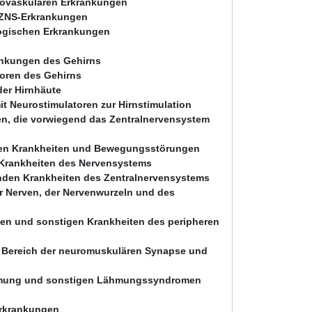
rovaskulären Erkrankungen
 ZNS-Erkrankungen
ogischen Erkrankungen
ankungen des Gehirns
oren des Gehirns
er Hirnhäute
t Neurostimulatoren zur Hirnstimulation
en, die vorwiegend das Zentralnervensystem
alen Krankheiten und Bewegungsstörungen
 Krankheiten des Nervensystems
enden Krankheiten des Zentralnervensystems
r Nerven, der Nervenwurzeln und des
en und sonstigen Krankheiten des peripheren
m Bereich der neuromuskulären Synapse und
ähmung und sonstigen Lähmungssyndromen
Erkrankungen