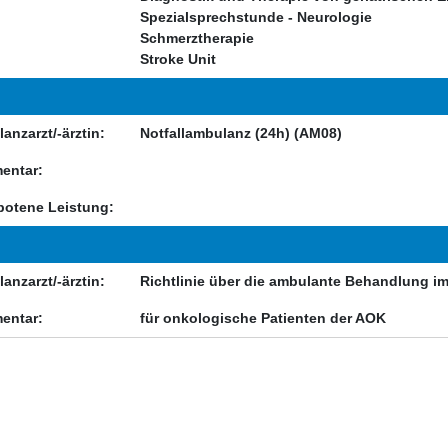
Spezialsprechstunde - Neurologie
Schmerztherapie
Stroke Unit
anzarzt/-ärztin:
Notfallambulanz (24h) (AM08)
entar:
otene Leistung:
anzarzt/-ärztin:
Richtlinie über die ambulante Behandlung 
entar:
für onkologische Patienten der AOK