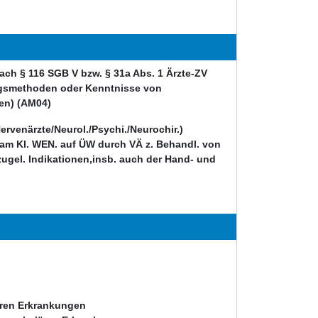
h § 116 SGB V bzw. § 31a Abs. 1 Ärzte-ZV
gsmethoden oder Kenntnisse von
en) (AM04)
Nervenärzte/Neurol./Psychi./Neurochir.)
e am Kl. WEN. auf ÜW durch VÄ z. Behandl. von
 zugel. Indikationen,insb. auch der Hand- und
ären Erkrankungen