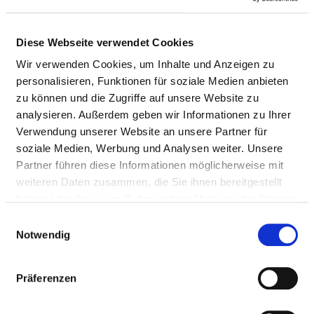
AMBULANTE
Diese Webseite verwendet Cookies
BEHANDLUNGSMÖGLICHKEITEN
Wir verwenden Cookies, um Inhalte und Anzeigen zu
personalisieren, Funktionen für soziale Medien anbieten
AM11
zu können und die Zugriffe auf unsere Website zu
Ambulanzarzt/-
Vor- und nachstationäre
analysieren. Außerdem geben wir Informationen zu Ihrer
ärztin:
Leistungen nach § 115a
Verwendung unserer Website an unsere Partner für
SGB V (AM11)
soziale Medien, Werbung und Analysen weiter. Unsere
Partner führen diese Informationen möglicherweise mit
Kommentar:
nur zur zielgerichteten
weiteren Daten zusammen, die Sie ihnen bereitgestellt
Planung von Diagnostik /
haben oder die sie im Rahmen Ihrer Nutzung der Dienste
Therapie vor Operationen;
gesammelt haben.
Einwilligungsauswahl
Sicherung des
Notwendig
Behandlungserfolges
poststationär
Präferenzen
Angebotene
Leistung: