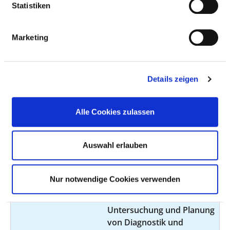
Statistiken
AM08
Ambulanzarzt/-
Notfallambulanz (24h)
Marketing
ärztin:
(AM08)
Kommentar:
Nofallversorgung aller
akuter Erkrankungen aus
Details zeigen
dem Fachgebiet
Angebotene
Alle Cookies zulassen
Leistung:
PRIVATSPRECHSTUNDE ALLGEMEINCHIRURGIE
Auswahl erlauben
Ambulanzarzt/-
Privatambulanz (AM07)
ärztin:
Nur notwendige Cookies verwenden
Kommentar:
Prästationäre
Untersuchung und Planung
von Diagnostik und