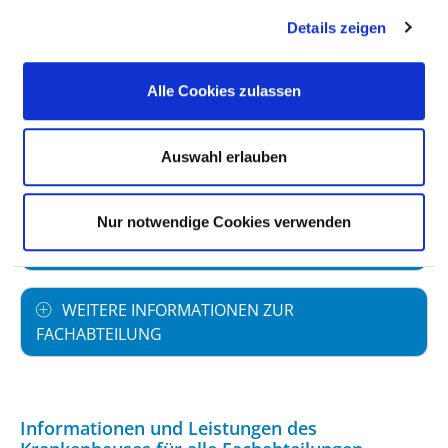
Teilstationäre Fallzahl: 207
Details zeigen
Alle Cookies zulassen
PERSONELLE AUSSTATTUNG
Auswahl erlauben
FACHEXPERTISE UND WEITERBILDUNG
MEDIZINISCHES LEISTUNGSANGEBOT MIT
Nur notwendige Cookies verwenden
FALLZAHLEN
WEITERE INFORMATIONEN ZUR
FACHABTEILUNG
Informationen und Leistungen des