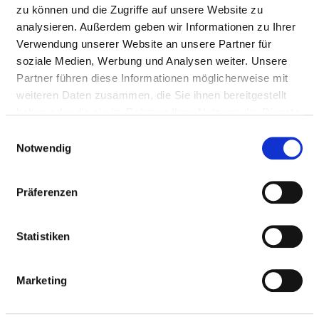
Mit Notfallambulanz
zu können und die Zugriffe auf unsere Website zu
Anfahrt
analysieren. Außerdem geben wir Informationen zu Ihrer
Verwendung unserer Website an unsere Partner für
https://www.kliniken-suedostbayern.de/de/leistungs...
soziale Medien, Werbung und Analysen weiter. Unsere
Partner führen diese Informationen möglicherweise mit
weiteren Daten zusammen, die Sie ihnen bereitgestellt
haben oder die sie im Rahmen Ihrer Nutzung der Dienste
Ärztliche Leitung
gesammelt haben.
Einwilligungsauswahl
Prof. Dr. med. Carsten Böger (Innere Medizin,
Notwendig
Nephrologie, Rheumatologie, Diabetologie)
Präferenzen
Informationen und Leistungen der
Fachabteilung
Statistiken
FALLZAHLEN
Marketing
Vollstationäre Fallzahl: 1.125