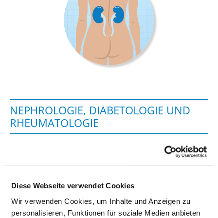
NEPHROLOGIE, DIABETOLOGIE UND
RHEUMATOLOGIE
Cuno-Niggl-Str 3
83278 Traunstein
Tel.:
0861-705-1439
Diese Webseite verwendet Cookies
Fax: 0861-705-1115
Wir verwenden Cookies, um Inhalte und Anzeigen zu
Mail:
ed.bos-nekinilk@st.eigolorhpen.tairaterkes
personalisieren, Funktionen für soziale Medien anbieten