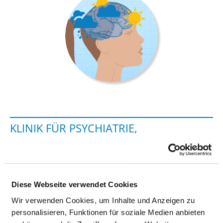
KLINIK FÜR PSYCHIATRIE,
PSYCHOTHERAPIE UND
PSYCHOSOMATIK
Ketziner Str. 21
Diese Webseite verwendet Cookies
14641 Nauen
Wir verwenden Cookies, um Inhalte und Anzeigen zu
personalisieren, Funktionen für soziale Medien anbieten
Tel.:
03321-42-1940