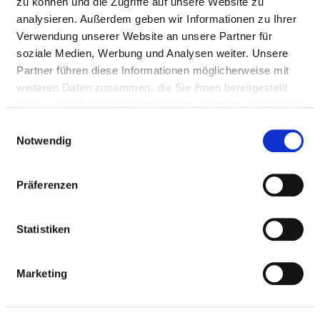
zu können und die Zugriffe auf unsere Website zu
Fax: 03321-42-151035
analysieren. Außerdem geben wir Informationen zu Ihrer
Mail:
ed.nekinilk-dnallevah@lihpoeht.saihttam
Verwendung unserer Website an unsere Partner für
Anfahrt
soziale Medien, Werbung und Analysen weiter. Unsere
Partner führen diese Informationen möglicherweise mit
https://www.havelland-kliniken.de/Fach-Kliniken/kl...
weiteren Daten zusammen, die Sie ihnen bereitgestellt
haben oder die sie im Rahmen Ihrer Nutzung der Dienste
gesammelt haben.
Einwilligungsauswahl
Ärztliche Leitung
Notwendig
Dr. Matthias Theophil (Chefarzt)
Präferenzen
Informationen und Leistungen der
Statistiken
Fachabteilung
FALLZAHLEN
Marketing
Vollstationäre Fallzahl: 872